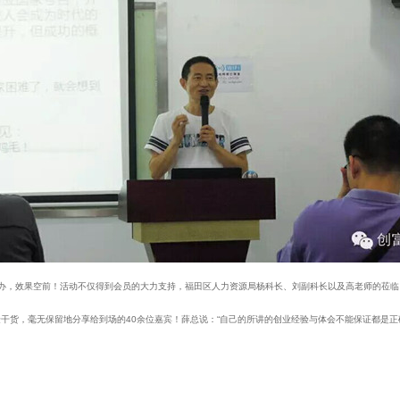
办，效果空前！活动不仅得到会员的大力支持，福田区人力资源局杨科长、刘副科长以及高老师的莅临
验干货，毫无保留地分享给到场的
40
余位嘉宾！薛总说：
“
自己的所讲的创业经验与体会不能保证都是正