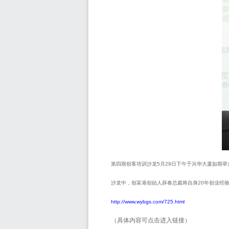
第四期创客培训沙龙
5
月
29
日下午于兴华大厦如期举
沙龙中，创富港创始人薛春总裁将自身
20
年创业经
http://www.wybgs.com/725.html
（具体内容可点击进入链接）