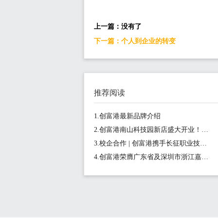
上一篇：没有了
下一篇：个人到企业的转变
推荐阅读
1.创富港最新品牌介绍
2.创富港南山科技园新店盛大开业！坐拥金融科技核心区，1-15人间1180元/月起
3.校企合作 | 创富港携手长征职业技术学院正式启动《新媒体营销实战营》项目
4.创富港荣膺广东省及深圳市浙江嘉兴商会会员单位，共筑创业生态圈